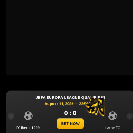
LEAGUE QUALIFIERS
SPAIN
 2026 — 22:59 WIB
August 16, 2
0 : 0
0
Previous
Ne
ET NOW
BE
Larne FC
Sevilla