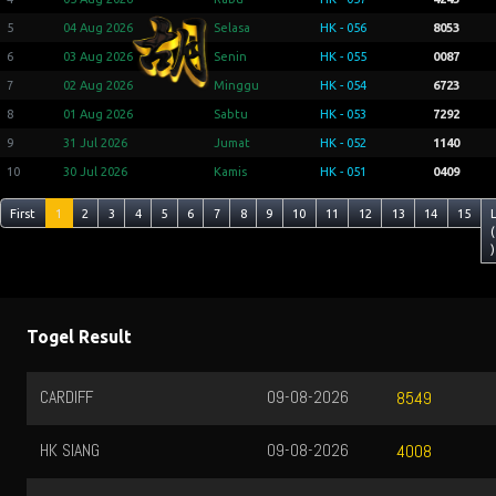
5
04 Aug 2026
Selasa
HK - 056
8053
6
03 Aug 2026
Senin
HK - 055
0087
7
02 Aug 2026
Minggu
HK - 054
6723
8
01 Aug 2026
Sabtu
HK - 053
7292
9
31 Jul 2026
Jumat
HK - 052
1140
10
30 Jul 2026
Kamis
HK - 051
0409
First
1
2
3
4
5
6
7
8
9
10
11
12
13
14
15
(
)
Togel Result
CARDIFF
09-08-2026
8549
HK SIANG
09-08-2026
4008