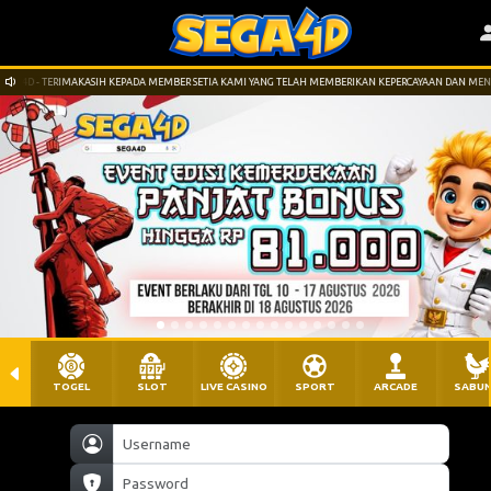
A4D - TERIMAKASIH KEPADA MEMBER SETIA KAMI YANG TELAH MEMBERIKAN KEPERCAYAAN DAN MENDUKU
TOGEL
SLOT
LIVE CASINO
SPORT
ARCADE
SABU