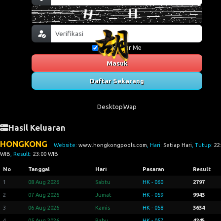
Remember Me
Masuk
Daftar Sekarang
Desktop
Wap
Hasil Keluaran
HONGKONG
Website:
www.hongkongpools.com
, Hari:
Setiap Hari
, Tutup:
22
WIB
, Result:
23:00 WIB
No
Tanggal
Hari
Pasaran
Result
1
08 Aug 2026
Sabtu
HK - 060
2797
2
07 Aug 2026
Jumat
HK - 059
9943
3
06 Aug 2026
Kamis
HK - 058
3634
4
05 Aug 2026
Rabu
HK - 057
4245