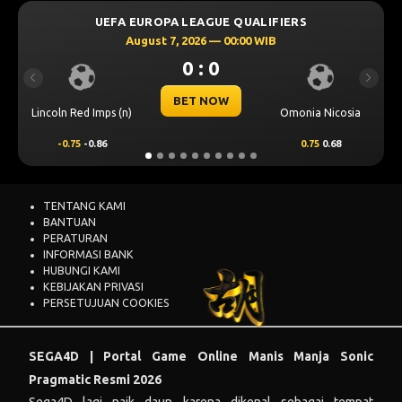
ROPA LEAGUE QUALIFIERS
UEFA EUROPA 
ust 7, 2026 — 00:00 WIB
August 7, 
0 : 0
Previous
Next
BET NOW
B
Omonia Nicosia
PAOK
0.75
0.68
0.75
0.88
TENTANG KAMI
BANTUAN
PERATURAN
INFORMASI BANK
HUBUNGI KAMI
KEBIJAKAN PRIVASI
PERSETUJUAN COOKIES
SEGA4D | Portal Game Online Manis Manja Sonic
Pragmatic Resmi 2026