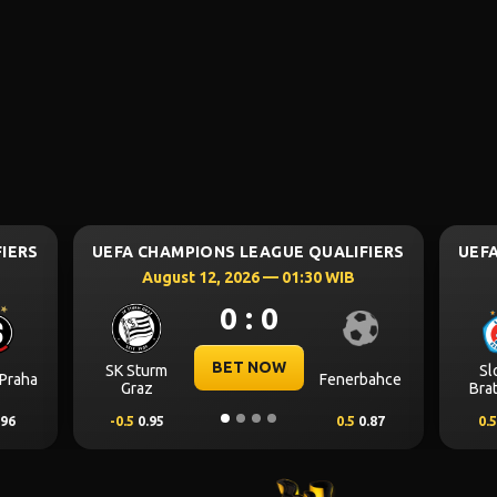
carat Babes
Caribbean Saga
Virtual Drago
Baccara
IERS
E-FOOTBALL F24 ELITE CLUB FRIENDLY
E-FO
August 7, 2026 — 09:30 WIB
1 : 1
BET NOW
Saint-
e-Napoli
e-AS Monaco
e-Va
oise
1.00
0.25
0.54
-0.25
-0.78
-1
tual Roulette
Virtual Sic Bo
Virtual Bacc