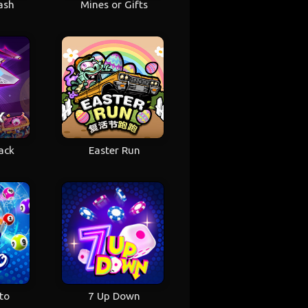
ash
Mines or Gifts
ack
Easter Run
to
7 Up Down