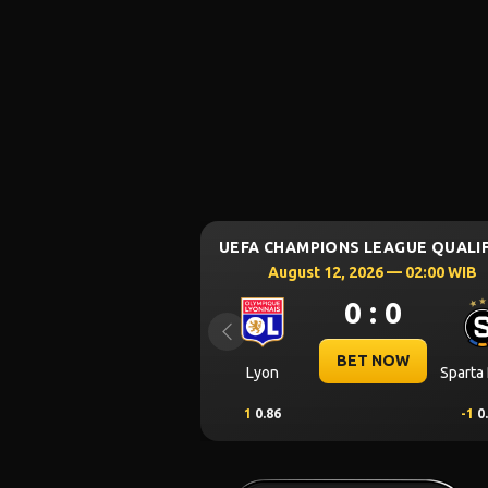
Belangkai
Bac
UEFA CHAMPIONS LEAGUE QUALIF
August 11, 2026 — 22:59 WIB
0 : 0
Previous
BET NOW
Union 
Bodo Glimt
Gill
0.75
0.82
-0.75
Virtual Domino QQ
Vir