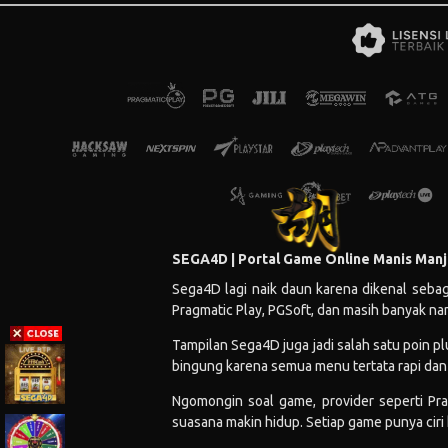
Golden Crab
Ang
SEGA4D | Portal Game Online Manis Manj
Sega4D lagi naik daun karena dikenal sebag
Pragmatic Play, PGSoft, dan masih banyak n
Tampilan Sega4D juga jadi salah satu poin pl
Koi Bingo
Shen
bingung karena semua menu tertata rapi dan 
Ngomongin soal game, provider seperti Pra
suasana makin hidup. Setiap game punya ciri 