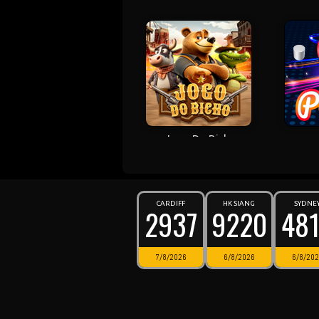
Jogo Do Bicho
CARDIFF
HK SIANG
SYDNE
2937
9220
48
7/8/2026
6/8/2026
6/8/20
Cash Or Crash