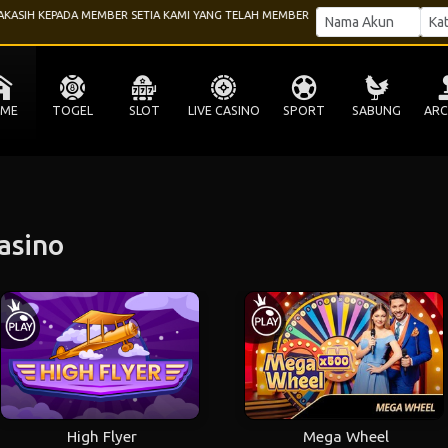
 KEPADA MEMBER SETIA KAMI YANG TELAH MEMBERIKAN KEPERCAYAAN DAN MENDUKUN
ME
TOGEL
SLOT
LIVE CASINO
SPORT
SABUNG
ARC
asino
High Flyer
Mega Wheel