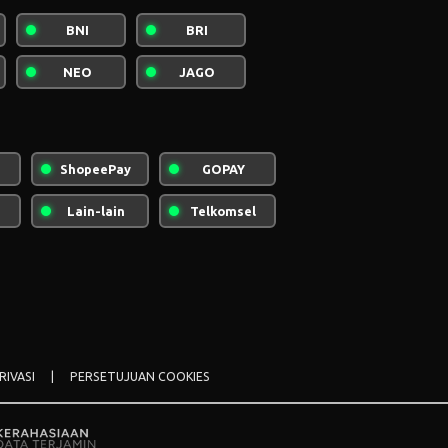
BNI
BRI
NEO
JAGO
ShopeePay
GOPAY
Lain-lain
Telkomsel
RIVASI
|
PERSETUJUAN COOKIES