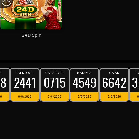
24D Spin
Y
LIVERPOOL
SINGAPORE
MALAYSIA
QATAR
H
58
2441
0715
4549
6642
3
26
6/8/2026
5/8/2026
6/8/2026
6/8/2026
6