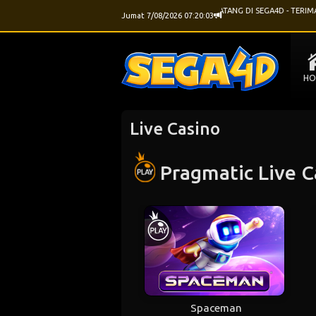
SELAMAT DATANG DI SEGA4D - TERIMAKASIH
Jumat 7/08/2026 07:20:04
SELAMAT KEPADA
HO
wi***v Berhasil Withdraw Sebesar Rp 18.750.000
Live Casino
Pragmatic Live C
Spaceman