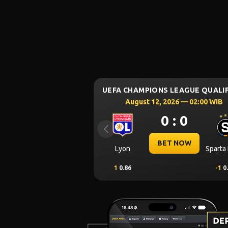
UEFA CHAMPIONS LEAGUE QUALIF
August 11, 2026 — 22:59 WIB
0 : 0
Previous
BET NOW
Union 
Bodo Glimt
Gill
0.75
0.82
-0.75