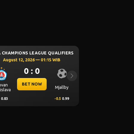
FOOTBALL F24 INTERNATIONAL
FRIENDLY
August 7, 2026 — 14:15 WIB
0 : 0
Next
BET NOW
oland
e-Belgium
0
0.60
0.00
-0.84