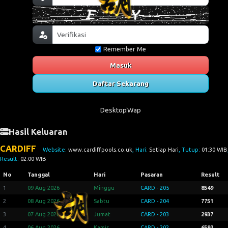
Remember Me
Masuk
Daftar Sekarang
Desktop
Wap
Hasil Keluaran
CARDIFF
Website:
www.cardiffpools.co.uk
, Hari:
Setiap Hari
, Tutup:
01:30 WIB
Result:
02:00 WIB
No
Tanggal
Hari
Pasaran
Result
1
09 Aug 2026
Minggu
CARD - 205
8549
2
08 Aug 2026
Sabtu
CARD - 204
7751
3
07 Aug 2026
Jumat
CARD - 203
2937
4
06 Aug 2026
Kamis
CARD - 202
6592