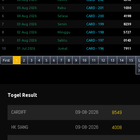
5
05 Aug 2026
Rabu
CARD - 201
1030
6
04 Aug 2026
Selasa
CARD - 200
4198
7
03 Aug 2026
Senin
CARD - 199
8239
8
02 Aug 2026
Minggu
CARD - 198
5727
9
01 Aug 2026
Sabtu
CARD - 197
0143
10
31 Jul 2026
Jumat
CARD - 196
7911
First
1
2
3
4
5
6
7
8
9
10
11
12
13
14
15
(
)
Togel Result
CARDIFF
09-08-2026
8549
HK SIANG
09-08-2026
4008