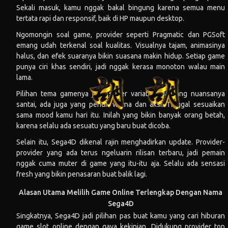
Sekali masuk, kamu nggak bakal bingung karena semua menu
tertata rapi dan responsif, baik di HP maupun desktop.
Ngomongin soal game, provider seperti Pragmatic dan PGSoft
emang udah terkenal soal kualitas. Visualnya tajam, animasinya
halus, dan efek suaranya bikin suasana makin hidup. Setiap game
punya ciri khas sendiri, jadi nggak kerasa monoton walau main
lama.
Pilihan tema gamenya juga super variatif. Ada yang nuansanya
santai, ada juga yang penuh warna dan aksi. Tinggal sesuaikan
sama mood kamu hari itu. Inilah yang bikin banyak orang betah,
karena selalu ada sesuatu yang baru buat dicoba.
Selain itu,
Sega4D
dikenal rajin menghadirkan update. Provider-
provider yang ada terus ngeluarin rilisan terbaru, jadi pemain
nggak cuma muter di game yang itu-itu aja. Selalu ada sensasi
fresh yang bikin penasaran buat balik lagi.
Alasan Utama Melilih Game Online Terlengkap Dengan Nama
Sega4D
Singkatnya, Sega4D jadi pilihan pas buat kamu yang cari hiburan
game slot online dengan gaya kekinian. Didukung provider top